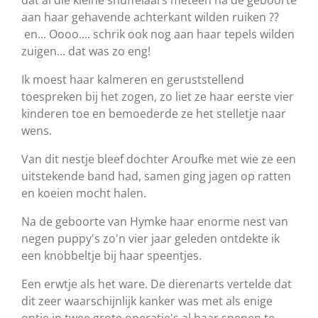
aan haar gehavende achterkant wilden ruiken ??
en... Oooo.... schrik ook nog aan haar tepels wilden
zuigen... dat was zo eng!
Ik moest haar kalmeren en geruststellend
toespreken bij het zogen, zo liet ze haar eerste vier
kinderen toe en bemoederde ze het stelletje naar
wens.
Van dit nestje bleef dochter Aroufke met wie ze een
uitstekende band had, samen ging jagen op ratten
en koeien mocht halen.
Na de geboorte van Hymke haar enorme nest van
negen puppy's zo'n vier jaar geleden ontdekte ik
een knobbeltje bij haar speentjes.
Een erwtje als het ware. De dierenarts vertelde dat
dit zeer waarschijnlijk kanker was met als enige
optie in twee grote operatie's al haar spenen te