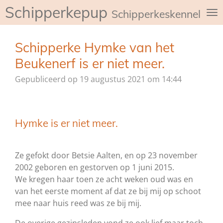
Schipperkepup
Ga
Schipperkeskennel de
direct
naar
Schipperke Hymke van het
de
hoofdinhoud
Beukenerf is er niet meer.
Gepubliceerd op 19 augustus 2021 om 14:44
Hymke is er niet meer.
Ze gefokt door Betsie Aalten, en op 23 november
2002 geboren en gestorven op 1 juni 2015.
We kregen haar toen ze acht weken oud was en
van het eerste moment af dat ze bij mij op schoot
mee naar huis reed was ze bij mij.
De overige gezinsleden vond ze ook lief maar toch