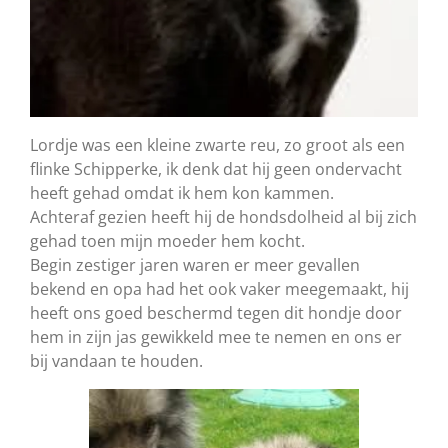
Lordje was een kleine zwarte reu, zo groot als een
flinke Schipperke, ik denk dat hij geen ondervacht
heeft gehad omdat ik hem kon kammen.
Achteraf gezien heeft hij de hondsdolheid al bij zich
gehad toen mijn moeder hem kocht.
Begin zestiger jaren waren er meer gevallen
bekend en opa had het ook vaker meegemaakt, hij
heeft ons goed beschermd tegen dit hondje door
hem in zijn jas gewikkeld mee te nemen en ons er
bij vandaan te houden.