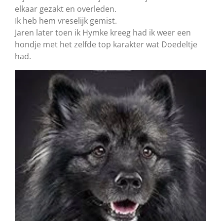
elkaar gezakt en overleden.
Ik heb hem vreselijk gemist.
Jaren later toen ik Hymke kreeg had ik weer een
hondje met het zelfde top karakter wat Doedeltje
had.