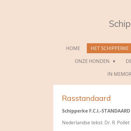
Ga
direct
naar
Schi
de
hoofdinhoud
HOME
HET SCHIPPERKE
ONZE HONDEN
D
IN MEMO
Rasstandaard
Schipperke F.C.I.-STANDAARD N
Nederlandse tekst: Dr. R. Pollet