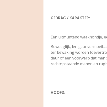
GEDRAG / KARAKTER:
Een uitmuntend waakhondje, een 
Beweeglijk, lenig, onvermoeibaa
ter bewaking worden toevertrou
deur of een voorwerp dat men za
rechtopstaande manen en rugbeh
HOOFD: