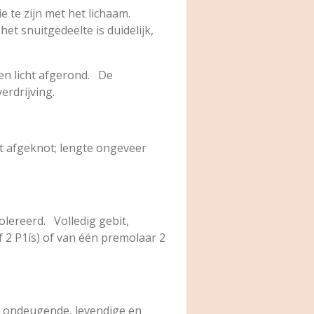
e te zijn met het lichaam.
 snuitgedeelte is duidelijk,
en licht afgerond. De
erdrijving.
et afgeknot; lengte ongeveer
lereerd. Volledig gebit,
2 P1ís) of van één premolaar 2
t ondeugende, levendige en