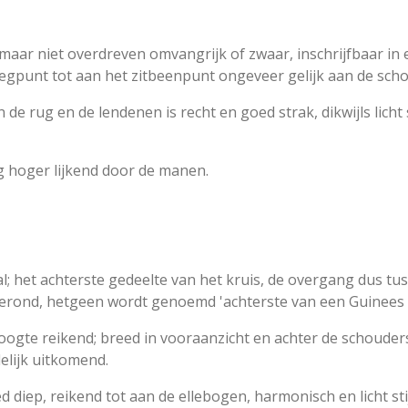
aar niet overdreven omvangrijk of zwaar, inschrijfbaar in e
egpunt tot aan het zitbeenpunt ongeveer gelijk aan de sch
 de rug en de lendenen is recht en goed strak, dikwijls licht
g hoger lijkend door de manen.
al; het achterste gedeelte van het kruis, de overgang dus tu
erond, hetgeen wordt genoemd 'achterste van een Guinees b
hoogte reikend; breed in vooraanzicht en achter de schouder
elijk uitkomend.
 diep, reikend tot aan de ellebogen, harmonisch en licht sti