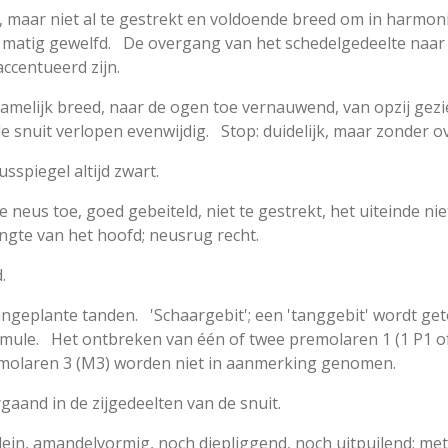
, maar niet al te gestrekt en voldoende breed om in harmoni
tig gewelfd. De overgang van het schedelgedeelte naar het
ccentueerd zijn.
melijk breed, naar de ogen toe vernauwend, van opzij gezi
e snuit verlopen evenwijdig. Stop: duidelijk, maar zonder ov
sspiegel altijd zwart.
 neus toe, goed gebeiteld, niet te gestrekt, het uiteinde ni
engte van het hoofd; neusrug recht.
.
ngeplante tanden. 'Schaargebit'; een 'tanggebit' wordt geto
ule. Het ontbreken van één of twee premolaren 1 (1 P1 of 
e molaren 3 (M3) worden niet in aanmerking genomen.
gaand in de zijgedeelten van de snuit.
lein, amandelvormig, noch diepliggend, noch uitpuilend; me