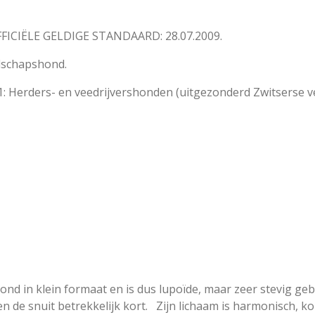
ICIËLE GELDIGE STANDAARD: 28.07.2009.
lschapshond.
: Herders- en veedrijvershonden (uitgezonderd Zwitserse v
ond in klein formaat en is dus lupoïde, maar zeer stevig ge
en de snuit betrekkelijk kort. Zijn lichaam is harmonisch, ko