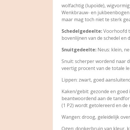
wolfachtig (lupoïde), wigvormig
Wenkbrauw- en jukbeenbogen ma
maar mag toch niet te sterk gea
Schedelgedeelte:
Voorhoofd ta
bovenlijnen van de schedel en d
Snuitgedeelte:
Neus: klein, neu
Snuit: scherper wordend naar de
veertig procent van de totale l
Lippen: zwart, goed aansluitend
Kaken/gebit: gezonde en goed i
beantwoordend aan de tandform
(1 P2) wordt getolereerd en d
Wangen: droog, geleidelijk over
Ogen: donkerbruin van kleur, k