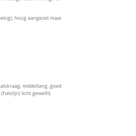
ehoekig), hoog aangezet maar
halskraag, middellang, goed
alslijn) licht gewelfd.