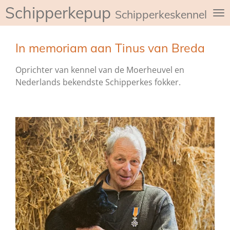
Schipperkepup
Ga
Schipperkeskennel de
direct
naar
In memoriam aan Tinus van Breda
de
hoofdinhoud
Oprichter van kennel van de Moerheuvel en
Nederlands bekendste Schipperkes fokker.