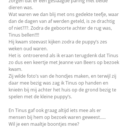
zorgen dat er een geslaagde paring met beide
dieren was.
Wat waren we dan blij met ons gedekte teefje, waar
dan de dagen van af werden geteld, is ze drachtig
of niet???. Zodra de geboorte achter de rug was,
Tinus bellen!!!!
Hij kwam steevast kijken zodra de puppy’s zes
weken oud waren.
Het is ontroerend als ik eraan terugdenk dat Tinus
zo dus een keertje met Jeanne van Beers op bezoek
kwam.
Zij wilde foto’s van de hondjes maken, en terwijl zij
daar mee bezig was zag ik Tinus op handen en
knieën bij mij achter het huis op de grond bezig te
spelen met de kleine puppy’s.
En Tinus gaf ook graag altijd iets mee als er
mensen bij hem op bezoek waren geweest…..
Wil je een maaltje boontjes mee?