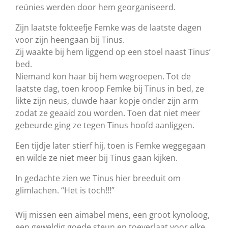
reünies werden door hem
georganiseerd.
Zijn laatste fokteefje Femke was de laatste dagen
voor
zijn
heengaan bij Tinus.
Zij waakte bij hem liggend op een stoel naast Tinus
’
bed
.
Niemand kon haar bij hem wegroepen.
Tot de
laatste dag, toen kroop Femke bij
Tinus in bed, ze
likte zijn neus, duwde haar kopje onder zijn arm
zodat ze geaaid
zou worden. Toen dat niet meer
gebeurde ging ze tegen Tinus hoofd aanliggen.
Een tijdje later stierf hij, toen is Femke weggegaan
en wilde ze niet meer bij
Tinus gaan kijken.
In gedachte zien we Tinus hier breeduit om
glimlachen. “Het is toch!!!
”
Wij missen een
aimabel mens, een
groot kynoloog,
een geweldig goede
steun en toeverlaat voor elke