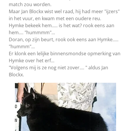
match zou worden.
Maar Jan Blockx wist wel raad, hij had meer "ijzers"
in het vuur, en kwam met een oudere reu.
Hymke bekeek hem..... is het wat? rook eens aan
hem.... "hummmm"...
Doran, op zijn beurt, rook ook eens aan Hymke.....
"hummm"...
Er klonk een lelijke binnensmondse opmerking van
Hymke over het erf...
"Volgens mij is ze nog niet zover.... " aldus Jan
Blockx.