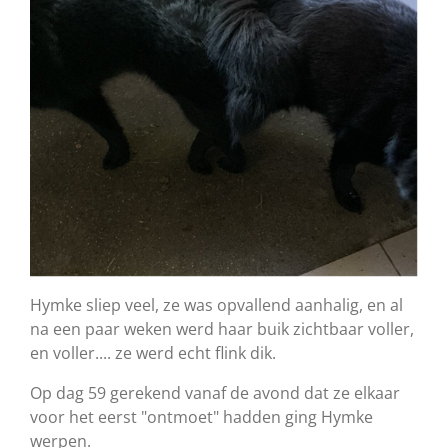
Hymke sliep veel, ze was opvallend aanhalig, en al
na een paar weken werd haar buik zichtbaar voller,
en voller.... ze werd echt flink dik.
Op dag 59 gerekend vanaf de avond dat ze elkaar
voor het eerst "ontmoet" hadden ging Hymke
werpen.