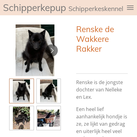
Schipperkepup
Ga
Schipperkeskennel de
direct
naar
Renske de
de
hoofdinhoud
Wakkere
Rakker
Renske is de jongste
dochter van Nelleke
en Lex.
Een heel lief
aanhankelijk hondje is
ze, ze lijkt van gedrag
en uiterlijk heel veel