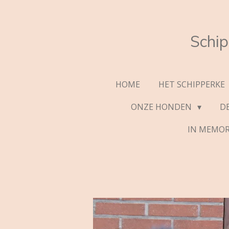
Ga
direct
naar
Schi
de
hoofdinhoud
HOME
HET SCHIPPERKE
ONZE HONDEN
D
IN MEMO