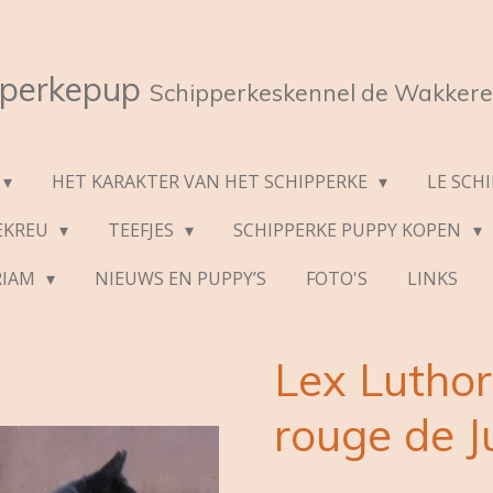
pperkepup
Schipperkeskennel de Wakkere
HET KARAKTER VAN HET SCHIPPERKE
LE SCH
EKREU
TEEFJES
SCHIPPERKE PUPPY KOPEN
RIAM
NIEUWS EN PUPPY’S
FOTO'S
LINKS
Lex Lutho
rouge de J