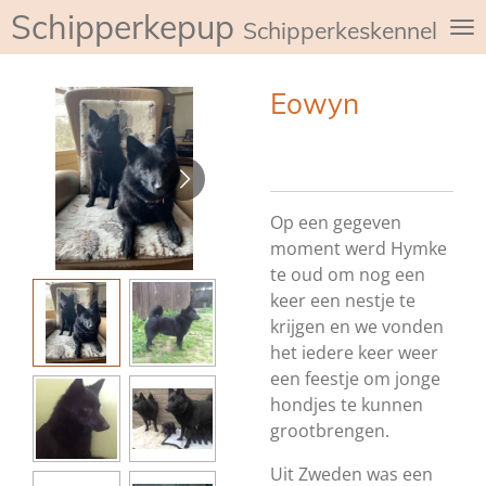
Schipperkepup
Ga
Schipperkeskennel de
direct
naar
Eowyn
de
hoofdinhoud
Op een gegeven
moment werd Hymke
te oud om nog een
keer een nestje te
krijgen en we vonden
het iedere keer weer
een feestje om jonge
hondjes te kunnen
grootbrengen.
Uit Zweden was een