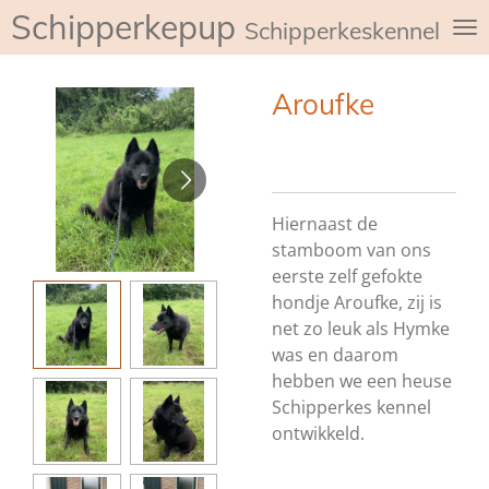
Schipperkepup
Ga
Schipperkeskennel de
direct
naar
Aroufke
de
hoofdinhoud
Hiernaast de
stamboom van ons
eerste zelf gefokte
hondje Aroufke, zij is
net zo leuk als Hymke
was en daarom
hebben we een heuse
Schipperkes kennel
ontwikkeld.