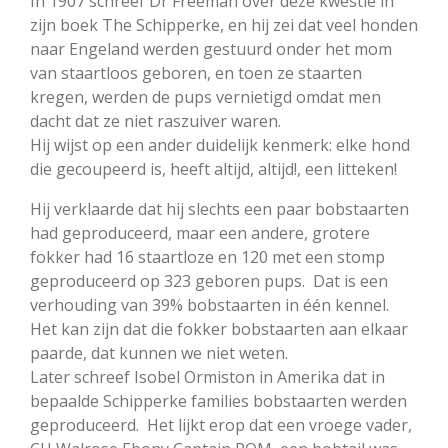
In 1907 schreef Dr Freeman over deze kwestie in
zijn boek The Schipperke, en hij zei dat veel honden
naar Engeland werden gestuurd onder het mom
van staartloos geboren, en toen ze staarten
kregen, werden de pups vernietigd omdat men
dacht dat ze niet raszuiver waren.
Hij wijst op een ander duidelijk kenmerk: elke hond
die gecoupeerd is, heeft altijd, altijd!, een litteken!
Hij verklaarde dat hij slechts een paar bobstaarten
had geproduceerd, maar een andere, grotere
fokker had 16 staartloze en 120 met een stomp
geproduceerd op 323 geboren pups. Dat is een
verhouding van 39% bobstaarten in één kennel.
Het kan zijn dat die fokker bobstaarten aan elkaar
paarde, dat kunnen we niet weten.
Later schreef Isobel Ormiston in Amerika dat in
bepaalde Schipperke families bobstaarten werden
geproduceerd. Het lijkt erop dat een vroege vader,