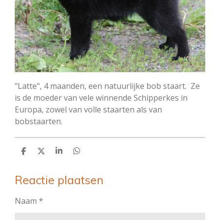
"Latte", 4 maanden, een natuurlijke bob staart. Ze
is de moeder van vele winnende Schipperkes in
Europa, zowel van volle staarten als van
bobstaarten.
D
D
S
D
e
e
h
e
l
e
a
l
e
l
r
e
Reactie plaatsen
n
e
n
Naam *