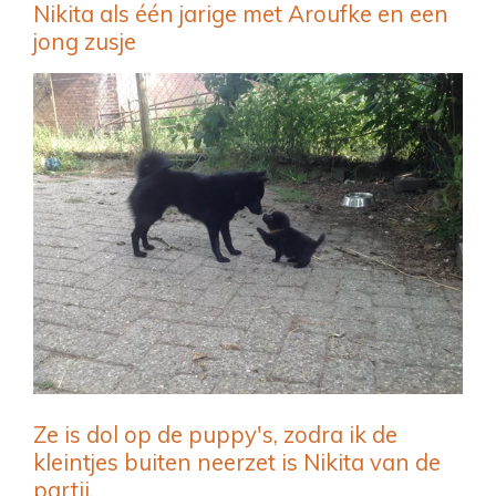
Nikita als één jarige met Aroufke en een
jong zusje
Ze is dol op de puppy's, zodra ik de
kleintjes buiten neerzet is Nikita van de
partij.