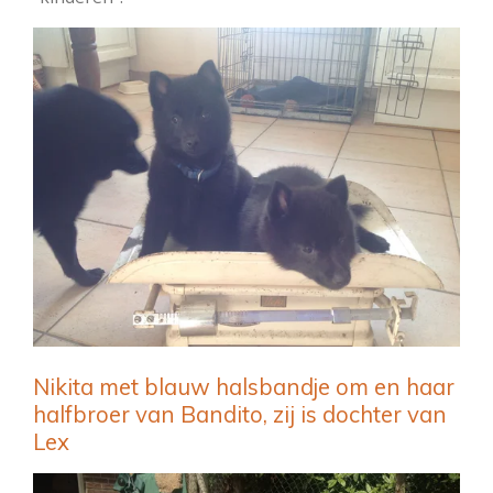
Nikita met blauw halsbandje om en haar
halfbroer van Bandito, zij is dochter van
Lex