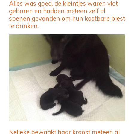
Alles was goed, de kleintjes waren vlot
geboren en hadden meteen zelf al
spenen gevonden om hun kostbare biest
te drinken.
Nelleke bewaakt haar kroost meteen al